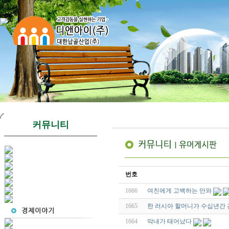
커뮤니티
번호
1666
여친에게 고백하는 만와
1665
한 러시아 할머니가 수십년간 
1664
막내가 태어났다