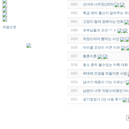
1663
선녀와 나무꾼(2020)
1662
특급 제비 출신이 알려주는 최
1661
고양이 털색 정해지는 만화
처음으로
1660
유부남들의 조언 ^^ ㅎ
1659
막장드라마 뺨치는 사건
1658
마이클 조던이 키큰 이유
1657
황혼이혼
1656
평소 흔히 볼수있는 카톡 대화
1655
40대에 인생을 되돌아본 사람
1654
남녀가 해돋이 가는 이유는?
1653
남편이 너무 자랑스러웠던 아
1652
공기청정기 2년 사용 후기