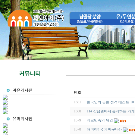
커뮤니티
번호
1681
한국인의 급한 성격 베스트 10
1680
114 상담원마저 웃게하는 가
1679
게르만족의 위엄
1678
애미야! 국이 짜구나!~