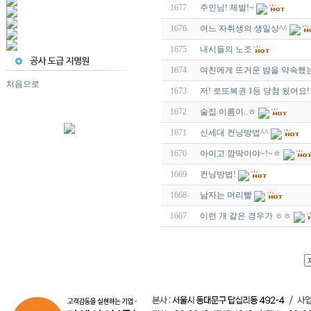
1677
주인님! 제발!~
1676
어느 자취생의 생일상^^
1675
내시들의 노조
1674
여친에게 뜨거운 밤을 약속했는
처음으로
1673
저! 로또복권 1등 당첨 됬어요!
1672
술집 이름이..ㅎ
1671
신세대 컨닝방법^^
1670
아이고 깜딱이야~!~ㅎ
1669
컨닝방법!
1668
남자는 머리빨
1667
이런 개 같은 경우가 ㅎㅎ