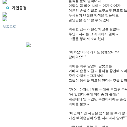
음식점 문이 열리더니
여덟살 쯤 되어 보이는 여자 아이가
어른의 손을 이끌고 느릿느릿 안으로 
두사람의 녀절한 행색은 한눈에도
걸인임을 짐작 할 수 있었다.
처음으로
퀴퀴한 냄새가 완전히 코를 찔렀다.
주인아저씨는 그 자리에서 일어나
그들을 향해서 소리쳤다...
"이봐요! 아직 개시도 못했으니까!
담에와요!!"
아이는 아무 말없이 앞못보는
아빠의 손을 이끌고 음식점 중간에 자
주인 아저씨는그제서야
그들이 음식을 먹으러 왔다는 것을 알았다
"저어 ..아저씨! 우리 순대국 두그릇 주
"웅 알았다..근데 이리좀 와 볼래?"
계산대에 앉아 있던 주인아저씨는 손짓
아이를 불렀다
"미안하지만 지금은 음식을 팔 수가 없구
거긴 예약손님이 앉을 자리라서 말야!!"