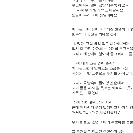
그렇잖아도 주눅 든 아이는
주인아저씨 말에 금방 시무룩 해졌다..
"아저씨 우리 빨리 먹고 나갈께요...
오늘이 우리 아빠 생일이에요"
아이는 비에 젖어 눅눅해진 천원짜리 
한주먹에 동전을 꺼내보였다..
"알았다..그럼 빨리 먹고 나가야 한다 !"
잠시 후 주인 아저씨는 순대국 두그릇을
그리고 계산대에 앉아서 물끄러미 그들의
"아빠 내가 소금 넣어 줄께"
아이는그렇게 말하고는 소금통 대신
자신의 국밥 그릇으로 수저를 가져갔다.
그리고 국밥속에 들어있던 순대며
고기 들을 떠서 앞 못보는 아빠의 그릇
가득 담아 주었다...
"아빠 이제 됐어..어서먹어..
근대 아저씨가 우리 빨리먹고 나가야 한
어서밥떠..내가 김치올려줄꼐.."
수저을 들고 있던 아빠의 두눈에는 눈물
그 광경을 지켜보던 주인아저씨는