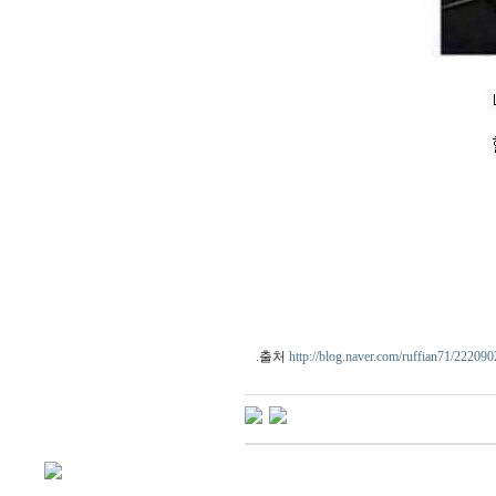
.출처
http://blog.naver.com/ruffian71/22209