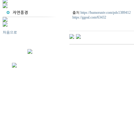
출처
https://humoruniv.com/pds1389412
https://ggeal.com/63432
처음으로