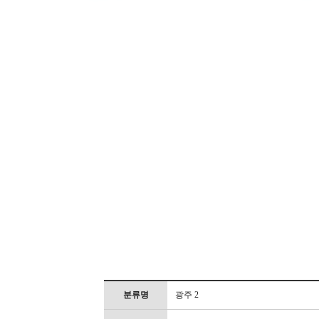
분류명
광주 2